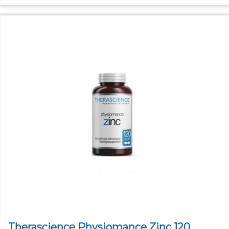
Therascience Physiomance Zinc 120