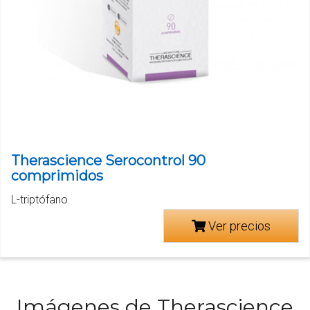
Therascience Serocontrol 90
comprimidos
L-triptófano
Ver precios
Imágenes de Therascience