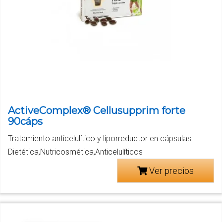
ActiveComplex® Cellusupprim forte
90cáps
Tratamiento anticelulítico y liporreductor en cápsulas.
Dietética,Nutricosmética,Anticelulíticos
Ver precios