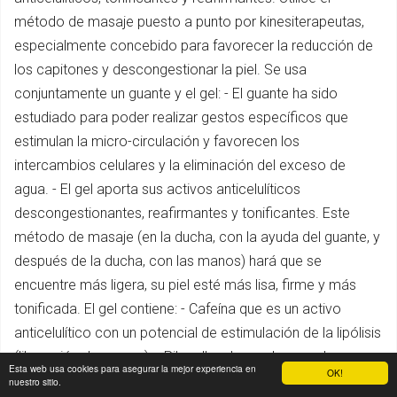
método de masaje puesto a punto por kinesiterapeutas,
especialmente concebido para favorecer la reducción de
los capitones y descongestionar la piel. Se usa
conjuntamente un guante y el gel: - El guante ha sido
estudiado para poder realizar gestos específicos que
estimulan la micro-circulación y favorecen los
intercambios celulares y la eliminación del exceso de
agua. - El gel aporta sus activos anticelulíticos
descongestionantes, reafirmantes y tonificantes. Este
método de masaje (en la ducha, con la ayuda del guante, y
después de la ducha, con las manos) hará que se
encuentre más ligera, su piel esté más lisa, firme y más
tonificada. El gel contiene: - Cafeína que es un activo
anticelulítico con un potencial de estimulación de la lipólisis
(liberación de grasas). - Pilosella : drena el agua y las
Esta web usa cookies para asegurar la mejor experiencia en
OK!
toxinas - HMC (Hesperidina Metil Chalcona) : favorece la
nuestro sitio.