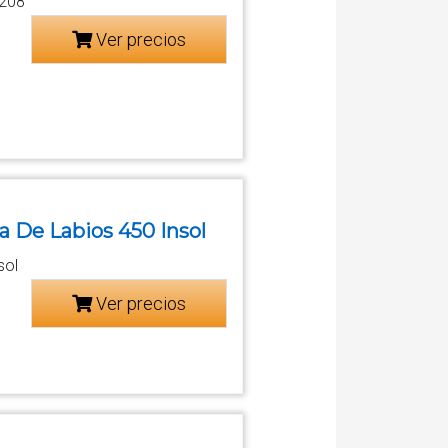
 208
Ver precios
a De Labios 450 Insol
sol
Ver precios