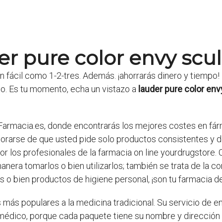
r pure color envy scu
 fácil como 1-2-tres. Además. ¡ahorrarás dinero y tiempo!
o. Es tu momento, echa un vistazo a
lauder pure color env
rFarmacia.es, donde encontrarás los mejores costes en fár
rarse de que usted pide solo productos consistentes y de
por los profesionales de la farmacia on line yourdrugstor
era tomarlos o bien utilizarlos; también se trata de la com
o bien productos de higiene personal, ¡son tu farmacia de 
 más populares a la medicina tradicional. Su servicio de en
 médico, porque cada paquete tiene su nombre y dirección 