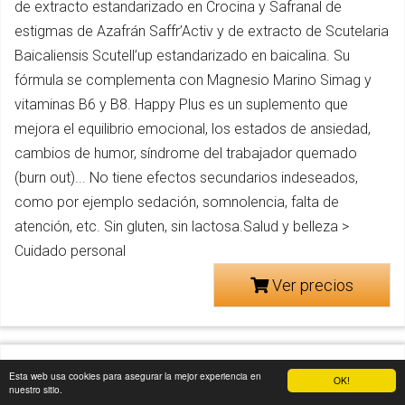
de extracto estandarizado en Crocina y Safranal de
estigmas de Azafrán Saffr’Activ y de extracto de Scutelaria
Baicaliensis Scutell’up estandarizado en baicalina. Su
fórmula se complementa con Magnesio Marino Simag y
vitaminas B6 y B8. Happy Plus es un suplemento que
mejora el equilibrio emocional, los estados de ansiedad,
cambios de humor, síndrome del trabajador quemado
(burn out)... No tiene efectos secundarios indeseados,
como por ejemplo sedación, somnolencia, falta de
atención, etc. Sin gluten, sin lactosa.Salud y belleza >
Cuidado personal
Ver precios
Esta web usa cookies para asegurar la mejor experiencia en
OK!
nuestro sitio.